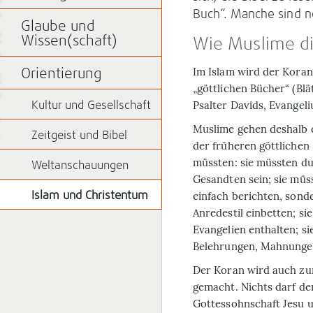
Buch“. Manche sind n
Glaube und
Wissen(schaft)
Wie Muslime di
Im Islam wird der Kora
Orientierung
„göttlichen Bücher“ (Bl
Psalter Davids, Evange
Kultur und Gesellschaft
Muslime gehen deshalb 
Zeitgeist und Bibel
der früheren göttliche
müssten: sie müssten d
Weltanschauungen
Gesandten sein; sie müs
einfach berichten, sond
Islam und Christentum
Anredestil einbetten; si
Evangelien enthalten; si
Belehrungen, Mahnungen
Der Koran wird auch z
gemacht. Nichts darf de
Gottessohnschaft Jesu un