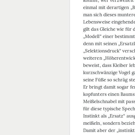
könnte, wer verzweifelt
einmal mit derartigen „B
man sich dieses muntere
Lebensweise eingehender
gilt das Gleiche wie für
„Modell“ einer bestimmt
denn mit seinen „Ersatzl
„Selektionsdruck“ versc
weiteren „Höherentwickl
beweist, dass Kleiber le
kurzschwänzige Vogel ga
seine Füße so schräg ste
Er bringt damit sogar f
kopfunters einen Baums
Meißelschnabel mit pa
für diese typische Spec
Instinkt als „Ersatz“ aus
meißeln, sondern bezieht
Damit aber der „instink