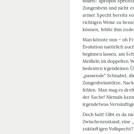
sollen? Apropos Specht
Zungenbein und nicht ex
armer Specht bereits vo
richtigen Weise zu benut
können, fehlte ihm zude
Man könnte nun – oh Fre
Evolution natürlich au
beginnen lassen, am Sc
Meißeln im doppelten W
bedeuten irgendeinen Üb
„passende“ Schnabel, d
Zungenbeinstütze, Nack
fehlen. Man mag es dreh
der Sache! Niemals kann
irgendetwas Vernünfti
Doch halt! Gibt es da ni
Zwischenzustand, eine 
zukünftigen Vollspecht?