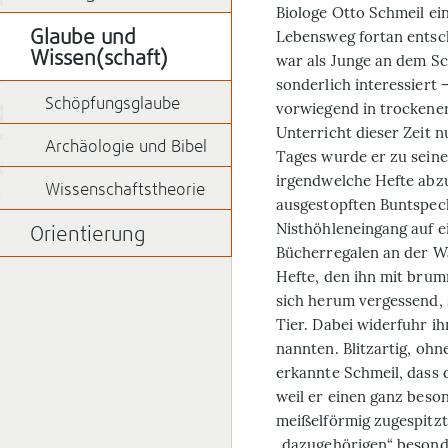
Biologe Otto Schmeil ein
Lebensweg fortan entsch
Glaube und
Wissen(schaft)
war als Junge an dem Sc
sonderlich interessiert 
Schöpfungsglaube
vorwiegend in trockene
Unterricht dieser Zeit n
Archäologie und Bibel
Tages wurde er zu seine
irgendwelche Hefte abzu
Wissenschaftstheorie
ausgestopften Buntspech
Nisthöhleneingang auf 
Orientierung
Bücherregalen an der Wan
Hefte, den ihn mit bru
sich herum vergessend, s
Tier. Dabei widerfuhr i
nannten. Blitzartig, ohn
erkannte Schmeil, dass d
weil er einen ganz beso
meißelförmig zugespitzte
„dazugehörigen“ besond