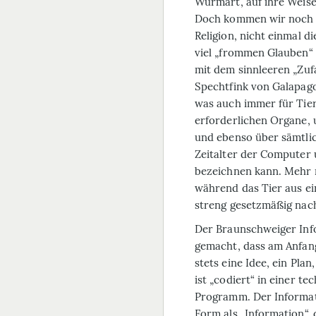
Wurmart, auf ihre Weise
Doch kommen wir noch ei
Religion, nicht einmal d
viel „frommen Glauben“ wi
mit dem sinnleeren „Zuf
Spechtfink von Galapag
was auch immer für Tier
erforderlichen Organe, 
und ebenso über sämtli
Zeitalter der Computer
bezeichnen kann. Mehr n
während das Tier aus ein
streng gesetzmäßig na
Der Braunschweiger Info
gemacht, dass am Anfang
stets eine Idee, ein Pla
ist „codiert“ in einer 
Programm. Der Informati
Form als „Information“, d