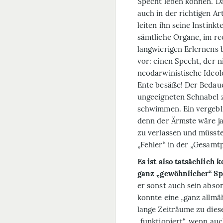
Specht leben können. Da
auch in der richtigen A
leiten ihn seine Instin
sämtliche Organe, im r
langwierigen Erlernens b
vor: einen Specht, der n
neodarwinistische Ideolo
Ente besäße! Der Bedau
ungeeigneten Schnabel z
schwimmen. Ein vergebl
denn der Ärmste wäre ja
zu verlassen und müsste
„Fehler“ in der „Gesamt
Es ist also tatsächlich 
ganz „gewöhnlicher“ Sp
er sonst auch sein abson
konnte eine „ganz allmä
lange Zeiträume zu dies
„funktioniert“, wenn au