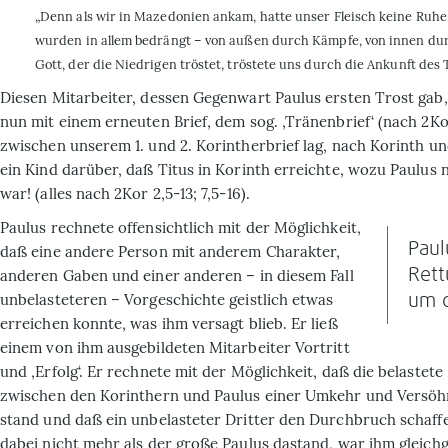
„Denn als wir in Mazedonien ankam, hatte unser Fleisch keine Ruhe
wurden in allem bedrängt – von außen durch Kämpfe, von innen dur
Gott, der die Niedrigen tröstet, tröstete uns durch die Ankunft des T
Diesen Mitarbeiter, dessen Gegenwart Paulus ersten Trost gab,
nun mit einem erneuten Brief, dem sog. ‚Tränenbrief‘ (nach 2Kor
zwischen unserem 1. und 2. Korintherbrief lag, nach Korinth un
ein Kind darüber, daß Titus in Korinth erreichte, wozu Paulus n
war! (alles nach 2Kor 2,5-13; 7,5-16).
Paulus rechnete offensichtlich mit der Möglichkeit,
Paul
daß eine andere Person mit anderem Charakter,
Rett
anderen Gaben und einer anderen – in diesem Fall
unbelasteteren – Vorgeschichte geistlich etwas
um d
erreichen konnte, was ihm versagt blieb. Er ließ
einem von ihm ausgebildeten Mitarbeiter Vortritt
und ‚Erfolg‘. Er rechnete mit der Möglichkeit, daß die belastet
zwischen den Korinthern und Paulus einer Umkehr und Versö
stand und daß ein unbelasteter Dritter den Durchbruch schaff
dabei nicht mehr als der große Paulus dastand, war ihm gleichgü