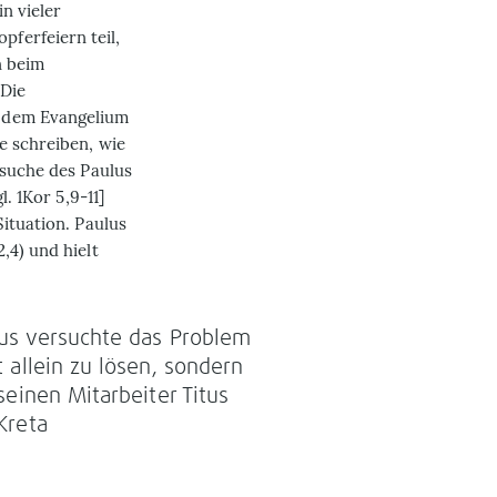
n vieler
ferfeiern teil,
n beim
 Die
n dem Evangelium
e schreiben, wie
esuche des Paulus
. 1Kor 5,9-11]
Situation. Paulus
,4) und hielt
us versuchte das Problem
t allein zu lösen, sondern
 seinen Mitarbeiter Titus
Kreta