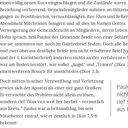
einen völlig neuen Kurs eingeschlagen und die Zustände waren i
Beziehung verheerend. Gemeindemitglieder nahmen an Götzenop
gingen zu Prostituierten, vernachlässigten ihre Ehen und ließe
Abendmahl Mitchristen hungern und all dies im Namen Gottes.
Verweigerung der Gemeindezucht an Mitgliedern, deren Lebe
Hohn sprach, ließ Paulus der Gemeinde Briefe von einer Schärf
wir sie ansonsten nur noch im Galaterbrief finden. Doch alle B
und zwei überaus deutliche Briefe (ein nicht erhaltener Brief [vgl
und der 1. Korintherbrief) änderten nichts an der verfahrenen 
war am Boden zerstört, war voller „Angst“ und „Tränen“ (2Kor 2
einen weiteren Besuch für aussichtslos (2Kor 2,1).
Doch mitten in seiner Verzweiflung und Verletzung
Paul
erwies sich der Apostel als einer der ganz Großen:
nich
Er versuchte das Problem nicht allein zu lösen,
sondern rief Titus von weit her herbei – vermutlich
rief
4
aus Kreta.
Paulus war arbeitsunfähig, bis sein
aus 
Mitarbeiter eintraf, wie er deutlich in 2Kor 7,5-6
bekennt: