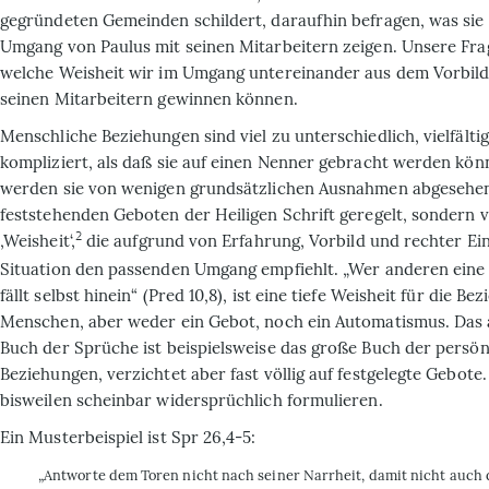
gegründeten Gemeinden schildert, daraufhin befragen, was sie
Umgang von Paulus mit seinen Mitarbeitern zeigen. Unsere Frage
welche Weisheit wir im Umgang untereinander aus dem Vorbild
seinen Mitarbeitern gewinnen können.
Menschliche Beziehungen sind viel zu unterschiedlich, vielfältig
kompliziert, als daß sie auf einen Nenner gebracht werden kö
werden sie von wenigen grundsätzlichen Ausnahmen abgesehen
feststehenden Geboten der Heiligen Schrift geregelt, sondern 
2
‚Weisheit‘,
die aufgrund von Erfahrung, Vorbild und rechter Ei
Situation den passenden Umgang empfiehlt. „Wer anderen eine
fällt selbst hinein“ (Pred 10,8), ist eine tiefe Weisheit für die B
Menschen, aber weder ein Gebot, noch ein Automatismus. Das 
Buch der Sprüche ist beispielsweise das große Buch der persön
Beziehungen, verzichtet aber fast völlig auf festgelegte Gebote.
bisweilen scheinbar widersprüchlich formulieren.
Ein Musterbeispiel ist Spr 26,4-5:
„Antworte dem Toren nicht nach seiner Narrheit, damit nicht auch d