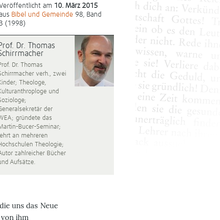
Veröffentlicht am
10. März 2015
aus
Bibel und Gemeinde
98, Band
3 (1998)
Prof. Dr. Thomas
Schirrmacher
Prof. Dr. Thomas
Schirrmacher verh., zwei
Kinder; Theologe,
Kulturanthroploge und
Soziologe;
Generalsekretär der
WEA; gründete das
Martin-Bucer-Seminar;
lehrt an mehreren
Hochschulen Theologie;
Autor zahlreicher Bücher
und Aufsätze.
 die uns das Neue
 von ihm