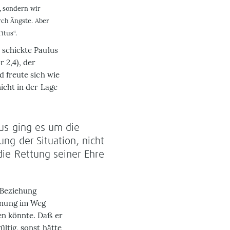
, sondern wir
ch Ängste. Aber
itus“.
 schickte Paulus
 2,4), der
d freute sich wie
icht in der Lage
us ging es um die
ung der Situation, nicht
ie Rettung seiner Ehre
e Beziehung
hnung im Weg
en könnte. Daß er
ltig, sonst hätte