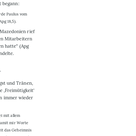
it begann:
rde Paulus vom
pg 18,5).
 Mazedonien rief
nen Mitarbeitern
en hatte“ (Apg
ndelte.
r
ngst und Tränen,
e ‚Freimütigkeit‘
en immer wieder
i mit allem
damit mir Worte
eit das Geheimnis