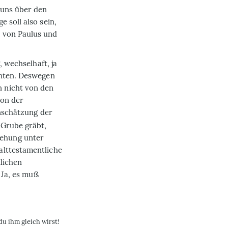
 uns über den
 soll also sein,
 von Paulus und
, wechselhaft, ja
nnten. Deswegen
 nicht von den
von der
nschätzung der
 Grube gräbt,
eziehung unter
alttestamentliche
lichen
 Ja, es muß
u ihm gleich wirst!