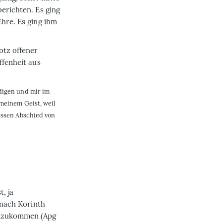
berichten. Es ging
Ehre. Es ging ihm
otz offener
ffenheit aus
ndigen und mir im
 meinem Geist, weil
dessen Abschied von
, ja
 nach Korinth
chzukommen (Apg