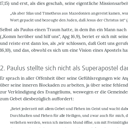
17,15) und erst, als dies geschah, seine eigentliche Missionsarbe
„Als aber Silas und Timotheus aus Mazedonien angereist kamen, wu
Wort gepackt und bezeugte den Juden, daß Jesus der Christus ist“ (A
Selbst als Paulus einen Traum hatte, in dem ihn ein Mann nach
(„Komm herüber und hilf uns“, Apg 16,9), beriet er sich mit sei
und reiste erst dann los, als „wir schlossen, daß Gott uns geruf
16,10), und das, obwohl es sich um eine Vision eines Apostels ha
2. Paulus stellte sich nicht als Superapostel da
Er sprach in aller Offenheit über seine Gefühlsregungen wie A
über seine inneren Blockaden zu arbeiten, ja über seine fehlend
zur Verkündigung des Evangeliums, weswegen er die Gemeind
zum Gebet diesbezüglich auffordert:
„Betet jederzeit mit allem Gebet und Flehen im Geist und wacht dabe
Durchhalten und Flehen für alle Heiligen, und zwar auch für mich, 
verliehen werden, wenn ich meinen Mund öffne, um mit Freimütigk