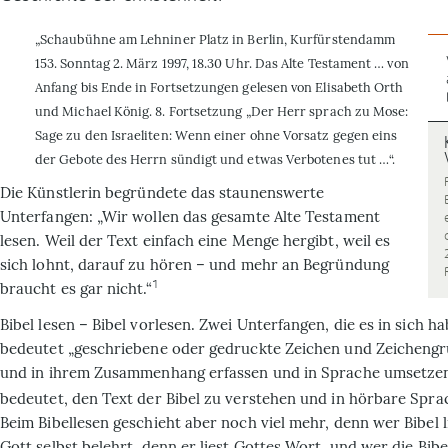
„Schaubühne am Lehniner Platz in Berlin, Kurfürstendamm
153. Sonntag 2. März 1997, 18.30 Uhr. Das Alte Testament … von
Anfang bis Ende in Fortsetzungen gelesen von Elisabeth Orth
und Michael König. 8. Fortsetzung „Der Herr sprach zu Mose:
Sage zu den Israeliten: Wenn einer ohne Vorsatz gegen eins
der Gebote des Herrn sündigt und etwas Verbotenes tut …“.
D
ie Künstlerin begründete das staunenswerte
Unterfangen: „Wir wollen das gesamte Alte Testament
lesen. Weil der Text einfach eine Menge hergibt, weil es
sich lohnt, darauf zu hören – und mehr an Begründung
1
braucht es gar nicht.“
Bibel lesen – Bibel vorlesen. Zwei Unter­fangen, die es in sich h
bedeutet „geschriebene oder gedruckte Zeichen und Zeichen­g
und in ihrem Zusammenhang erfassen und in Sprache umsetzen
bedeutet, den Text der Bibel zu verstehen und in hörbare Spr
Beim Bibellesen geschieht aber noch viel mehr, denn wer Bibel l
Gott selbst belehrt, denn er liest Gottes Wort, und wer die Bibel