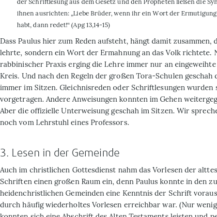
der Schriftlesung aus dem Gesetz und den Propheten ließen die S
ihnen ausrichten: „Liebe Brüder, wenn ihr ein Wort der Ermutigung
habt, dann redet!“ (Apg 13,14-15)
Dass Paulus hier zum Reden aufsteht, hängt damit zusammen, d
lehrte, sondern ein Wort der Ermahnung an das Volk richtete.
rabbinischer Praxis erging die Lehre immer nur an eingeweihte
Kreis. Und nach den Regeln der großen Tora-Schulen geschah 
immer im Sitzen. Gleichnisreden oder Schriftlesungen wurden
vorgetragen. Andere Anweisungen konnten im Gehen weiterge
Aber die offizielle Unterweisung geschah im Sitzen. Wir sprech
noch vom Lehrstuhl eines Professors.
3. Lesen in der Gemeinde
Auch im christlichen Gottesdienst nahm das Vorlesen der altte
Schriften einen großen Raum ein, denn Paulus konnte in den z
heidenchristlichen Gemeinden eine Kenntnis der Schrift voraus
durch häufig wiederholtes Vorlesen erreichbar war. (Nur wenig
konnten sich eine Abschrift des Alten Testaments leisten und pe