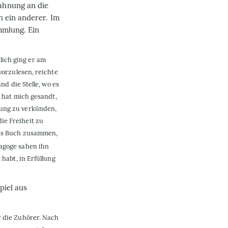
ahnung an die
 ein anderer. Im
mmlung. Ein
ich ging er am
vorzulesen, reichte
nd die Stelle, wo es
r hat mich gesandt,
sung zu verkünden,
ie Freiheit zu
das Buch zusammen,
nagoge sahen ihn
 habt, in Erfüllung
piel aus
r die Zuhörer. Nach