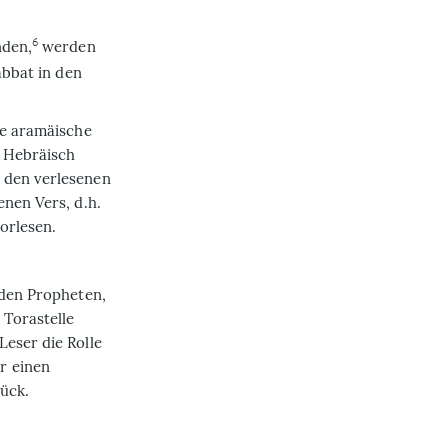
6
nden,
werden
abbat in den
ie aramäische
r Hebräisch
 den verlesenen
enen Vers, d.h.
orlesen.
 den Propheten,
 Torastelle
Leser die Rolle
r einen
ück.