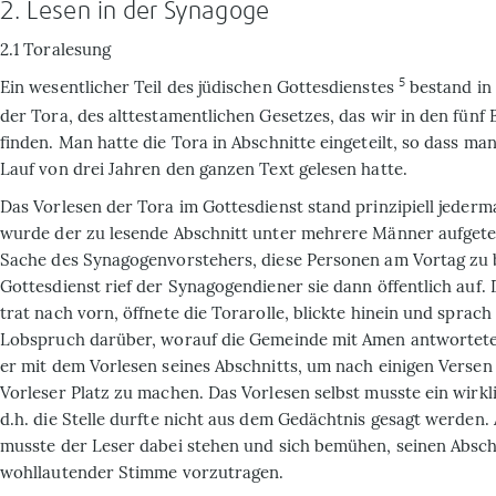
2. Lesen in der Synagoge
2.1 Toralesung
5
Ein wesentlicher Teil des jüdischen Gottes­dienstes
bestand in
der Tora, des alttestamentlichen Gesetzes, das wir in den fün
finden. Man hatte die Tora in Abschnitte eingeteilt, so dass ma
Lauf von drei Jahren den ganzen Text gelesen hatte.
Das Vorlesen der Tora im Gottes­dienst stand prinzipiell jederm
wurde der zu lesende Ab­schnitt unter mehrere Männer aufgetei
Sache des Synagogen­vorstehers, diese Personen am Vortag zu
Gottesdienst rief der Synagogendiener sie dann öffentlich auf.
trat nach vorn, öffnete die Torarolle, blickte hinein und sprach
Lobspruch darüber, worauf die Gemeinde mit Amen antwortet
er mit dem Vorlesen seines Abschnitts, um nach einigen Verse
Vorleser Platz zu machen. Das Vorlesen selbst musste ein wirkl
d.h. die Stelle durfte nicht aus dem Gedächtnis gesagt werden
musste der Leser dabei stehen und sich bemühen, seinen Absch
wohllautender Stimme vorzutragen.