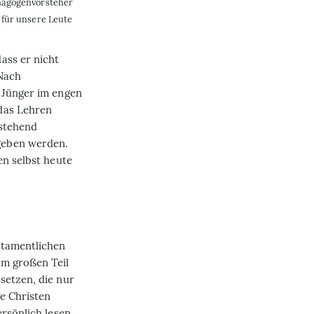
ynagogenvorsteher
 für unsere Leute
ass er nicht
 Nach
 Jünger im engen
das Lehren
 stehend
geben werden.
en selbst heute
stamentlichen
um großen Teil
setzen, die nur
e Christen
rsönlich lesen.