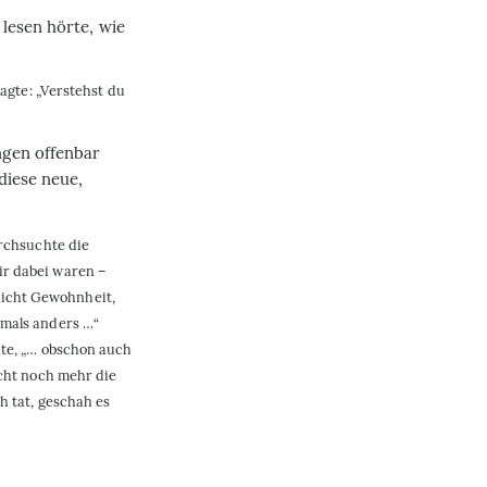
lesen hörte, wie
ragte: „Verstehst du
ngen offenbar
diese neue,
urchsuchte die
ir dabei waren –
icht Gewohnheit,
emals anders …“
nte, „… obschon auch
icht noch mehr die
h tat, geschah es