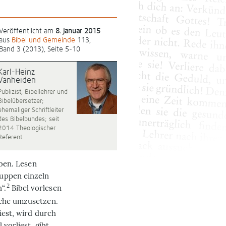
Veröffentlicht am
8. Januar 2015
aus
Bibel und Gemeinde
113,
Band 3 (2013), Seite 5-10
Karl-Heinz
Vanheiden
Publizist, Bibellehrer und
Bibelübersetzer;
ehemaliger Schriftleiter
des Bibelbundes; seit
2014 Theologischer
Referent.
aben. Lesen
ruppen einzeln
2
“.
Bibel vorlesen
ache umzusetzen.
iest, wird durch
 vorliest, gibt