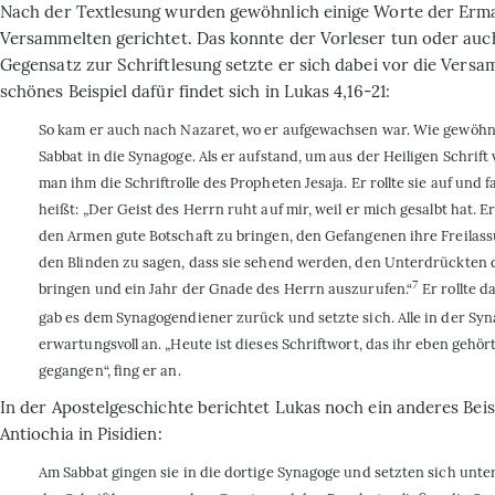
Nach der Textlesung wurden gewöhnlich einige Worte der Erm
Versammelten gerichtet. Das konnte der Vorleser tun oder auch
Gegensatz zur Schriftlesung setzte er sich dabei vor die Versa
schönes Beispiel dafür findet sich in Lukas 4,16-21:
So kam er auch nach Nazaret, wo er aufgewachsen war. Wie gewöhnl
Sabbat in die Synagoge. Als er aufstand, um aus der Heiligen Schrift 
man ihm die Schriftrolle des Propheten Jesaja. Er rollte sie auf und fa
heißt: „Der Geist des Herrn ruht auf mir, weil er mich gesalbt hat. E
den Armen gute Botschaft zu bringen, den Gefangenen ihre Freilas
den Blinden zu sagen, dass sie sehend werden, den Unterdrückten d
7
bringen und ein Jahr der Gnade des Herrn auszurufen.“
Er rollte 
gab es dem Synagogendiener zurück und setzte sich. Alle in der Sy
erwartungsvoll an. „Heute ist dieses Schriftwort, das ihr eben gehört
gegangen“, fing er an.
In der Apostelgeschichte berichtet Lukas noch ein anderes Beis
Antiochia in Pisidien:
Am Sabbat gingen sie in die dortige Synagoge und setzten sich unte