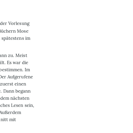
 der Vorlesung
f Büchern Mose
n spätestens im
ann zu. Meist
lt. Es war die
 bestimmen. Im
 Der Aufgerufene
 zuerst einen
e. Dann begann
n dem nächsten
iches Lesen sein,
. Außerdem
nitt mit