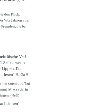
wie den Fluch,
ges Wort davon aus.
 Fremden, die bei
 hebräische Verb
n“. Selbst wenn
 Lippen. Das
ut lesen“
HaGaH
.
dir hersagen und Tag
mmt ist, was darin
lingen. (NeÜ)
Nachsinnen“