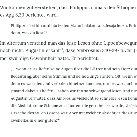
Wir können gut verstehen, dass Philippus damals den Äthiopier 
es Apg 8,30 berichtet wird.
Philippus lief hin und hörte den Mann halblaut aus Jesaja lesen. Er f
denn, was du liest?“
Im Altertum verstand man das leise Lesen ohne Lippen­bewegu
3
noch nicht. Augustin erzählt
, dass Ambrosius
(340-397 n.Chr.) 
merkwürdige Gewohnheit hatte. Er berichtet:
„… wenn er las, liefen seine Augen über die Blätter und sein Herz d
Bedeutung, aber seine Stimme und seine Zunge ruhten. Oft, wenn w
denn es war niemand verboten hineinzukommen, und es war auch n
jemand dabei zu helfen – sahen wir ihn so schweigend lesen und ni
Augustin vermutet, dass Ambrosius vielleicht so schneller lesen kon
die Absicht, seine Stimme zu schonen, die gern heiser wurde, vielle
Ursache des stillen Lesens war. Aber mit welcher Absicht er dies auc
4
zweifellos in einer guten.“