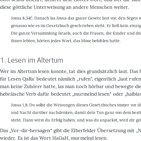
diese göttliche Unterweisung an andere Menschen weiter.
Josua 8,34f.: Danach las Josua das ganze Gesetz laut vor, den Segen 
genauso wie es im Gesetzbuch geschrieben steht. Er ließ kein einzi
Die ganze Versammlung Israels, auch die Frauen, die Kinder und die
ihnen lebten, hörten jedes Wort, das Mose befohlen hatte.
1. Lesen im Altertum
Wer im Altertum lesen konnte, tat dies grundsätzlich laut. Das
für Lesen
QaRa´
bedeutet nämlich „rufen“, eigentlich „laut rufe
man keine Zuhörer hatte, las man noch hörbar und bewegte die
hebräische Verb dafür bedeutet „murmelnd lesen“ oder „halbla
Josua 1,8: Du sollst die Weisungen dieses Gesetzbuches immer vor 
und Nacht darüber nachdenken, damit dein Tun ganz von dem besti
steht. Dann wirst du Erfolg haben, und was du anpackst, wird dir ge
Das „Vor-dir-hersagen“ gibt die Elberfelder Übersetzung mit „
wieder. Es ist das Wort
HaGaH
, murmelnd lesen.