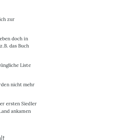
sich zur
ieben doch in
z.B. das Buch
üngliche Liste
rden nicht mehr
er ersten Siedler
im Land ankamen
lt