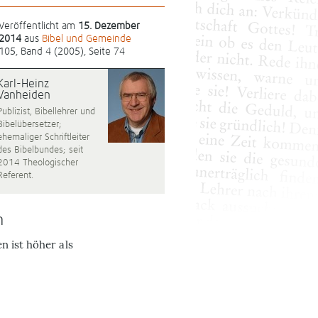
Veröffentlicht am
15. Dezember
2014
aus
Bibel und Gemeinde
105, Band 4 (2005), Seite 74
Karl-Heinz
Vanheiden
Publizist, Bibellehrer und
Bibelübersetzer;
ehemaliger Schriftleiter
des Bibelbundes; seit
2014 Theologischer
Referent.
n
n ist höher als