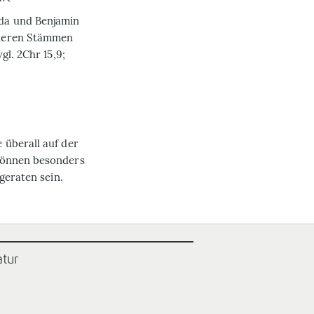
da und Benjamin
nderen Stämmen
gl. 2Chr 15,9;
 überall auf der
können besonders
geraten sein.
atur