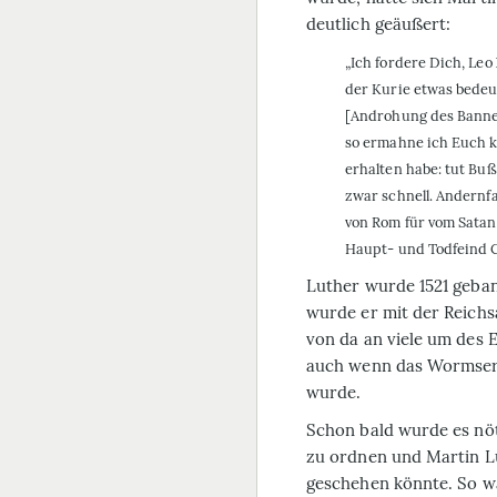
deutlich geäußert:
„Ich fordere Dich, Leo
der Kurie etwas bedeut
[Androhung des Banne
so ermahne ich Euch kr
erhalten habe: tut Bu
zwar schnell. Andernfal
von Rom für vom Satan
Haupt- und Todfeind C
Luther wurde 1521 geba
wurde er mit der Reichsa
von da an viele um des 
auch wenn das Wormser 
wurde.
Schon bald wurde es nö
zu ordnen und Martin Lu
geschehen könnte. So wa