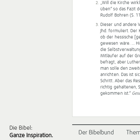
„Will die Kirche wir
üben“ so das Fazit 
Rudolf Bohren (S. 1
Dieser und andere 
Jhd. formuliert. Der
ob der hessische [g
gewesen wäre. … Hie
die Selbstverwaltun
Mitläufer auf der G
befragt, aber Luthe
man solle den zwei
anrichten. Das ist si
Schritt. Aber das Re
richtig gehaltenen, 
gekommen ist.“
Gesc
Die Bibel:
Der Bibelbund
The
Ganze Inspiration.