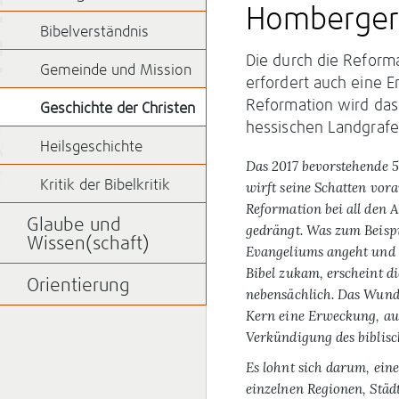
Homberger
Bibelverständnis
Die durch die Reform
Gemeinde und Mission
erfordert auch eine E
Reformation wird das
Geschichte der Christen
hessischen Landgraf
Heilsgeschichte
Das 2017 be­vor­stehende 
Kritik der Bibelkritik
wirft seine Schatten vora
Reformation bei all den A
Glaube und
gedrängt. Was zum Beisp
Wissen(schaft)
Evangeliums angeht und d
Bibel zukam, erscheint d
Orientierung
nebensächlich. Das Wund
Kern eine Erweckung, aus
Verkündigung des biblis
Es lohnt sich darum, ein
einzelnen Regionen, Städ