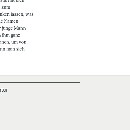
esus hat sich
h zum
nken lassen, was
lle Namen
er junge Mann
h ihm ganz
önnen, um von
ann man sich
atur