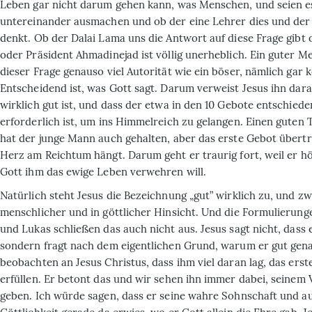
Leben gar nicht darum gehen kann, was Menschen, und seien e
untereinander ausmachen und ob der eine Lehrer dies und der
denkt. Ob der Dalai Lama uns die Antwort auf diese Frage gibt 
oder Präsident Ahmadinejad ist völlig unerheblich. Ein guter M
dieser Frage genauso viel Autorität wie ein böser, nämlich gar k
Entscheidend ist, was Gott sagt. Darum verweist Jesus ihn dara
wirklich gut ist, und dass der etwa in den 10 Gebote entschiede
erforderlich ist, um ins Himmelreich zu gelangen. Einen guten 
hat der junge Mann auch gehalten, aber das erste Gebot übertrit
Herz am Reichtum hängt. Darum geht er traurig fort, weil er h
Gott ihm das ewige Leben verwehren will.
Natürlich steht Jesus die Bezeichnung „gut” wirklich zu, und zw
menschlicher und in göttlicher Hinsicht. Und die Formulierung
und Lukas schließen das auch nicht aus. Jesus sagt nicht, dass 
sondern fragt nach dem eigentlichen Grund, warum er gut gen
beobachten an Jesus Christus, dass ihm viel daran lag, das ers
erfüllen. Er betont das und wir sehen ihn immer dabei, seinem 
geben. Ich würde sagen, dass er seine wahre Sohnschaft und a