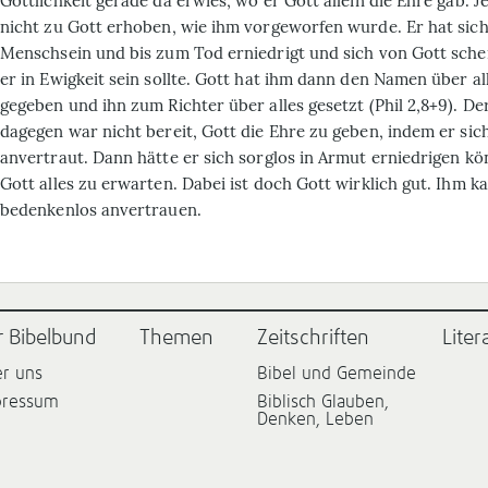
Göttlichkeit gerade da erwies, wo er Gott allein die Ehre gab. J
nicht zu Gott erhoben, wie ihm vorgeworfen wurde. Er hat sic
Menschsein und bis zum Tod erniedrigt und sich von Gott sche
er in Ewigkeit sein sollte. Gott hat ihm dann den Namen über a
gegeben und ihn zum Richter über alles gesetzt (Phil 2,8+9). D
dagegen war nicht bereit, Gott die Ehre zu geben, indem er sic
anvertraut. Dann hätte er sich sorglos in Armut erniedrigen k
Gott alles zu erwarten. Dabei ist doch Gott wirklich gut. Ihm k
bedenkenlos anvertrauen.
r Bibelbund
Themen
Zeitschriften
Liter
r uns
Bibel und Gemeinde
pressum
Biblisch Glauben,
Denken, Leben