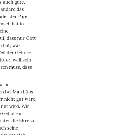
s auch gute,
 andere das
oder der Papst
ensch hat in
eine.
uf, dass nur Gott
n hat, was
Teil der Gebote
t er, weil sein
ören muss, dass
ar in
en bei Matthäus
er nicht gut wäre,
annt wird. Wir
te Gebot zu
Vater die Ehre zu
uch seine