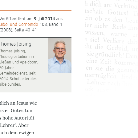
Veröffentlicht am
9. Juli 2014
aus
Bibel und Gemeinde
108, Band 1
(2008), Seite 40-41
Thomas Jeising
Thomas Jeising,
Theologiestudium in
Gießen und Apeldoorn;
20 Jahre
Gemeindedienst; seit
2014 Schriftleiter des
Bibelbundes.
lich an Jesus wie
as er Gutes tun
s hohe Autorität
 Lehrer”. Aber
 nach dem ewigen