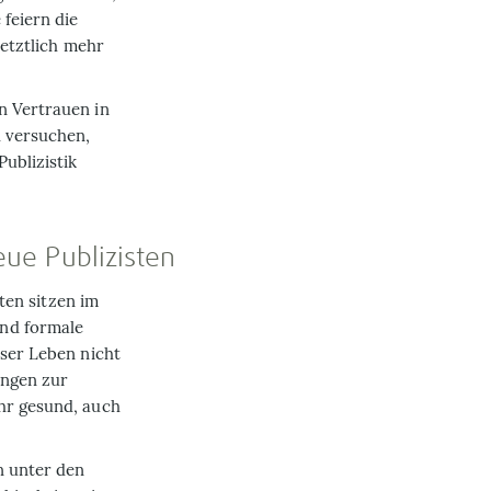
feiern die
letztlich mehr
n Vertrauen in
l versuchen,
ublizistik
reue Publizisten
sten sitzen im
und formale
nser Leben nicht
ungen zur
hr gesund, auch
n unter den