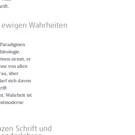
rift.
den ewigen Wahrheiten
e Paradigmen
Ideologie.
ctness
nennt, er
hne von allen
rau, über
darf sich davon
rift
t. Wahrheit ist
Postmoderne
anzen Schrift und