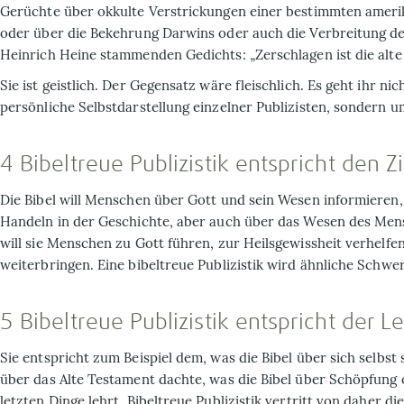
Gerüchte über okkulte Verstrickungen einer bestimmten ameri
oder über die Bekehrung Darwins oder auch die Verbreitung de
Heinrich Heine stammenden Gedichts: „Zerschlagen ist die alte 
Sie ist geistlich. Der Gegensatz wäre fleischlich. Es geht ihr nic
persönliche Selbstdarstellung einzelner Publizisten, sondern u
4 Bibeltreue Publizistik entspricht den Z
Die Bibel will Menschen über Gott und sein Wesen informieren,
Handeln in der Geschichte, aber auch über das Wesen des Mens
will sie Menschen zu Gott führen, zur Heilsgewissheit verhelfe
weiterbringen. Eine bibeltreue Publizistik wird ähnliche Schwe
5 Bibeltreue Publizistik entspricht der L
Sie entspricht zum Beispiel dem, was die Bibel über sich selbst 
über das Alte Testament dachte, was die Bibel über Schöpfung 
letzten Dinge lehrt. Bibeltreue Publizistik vertritt von daher die