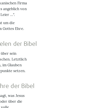
kanischen Firma
s angeblich von
Leier …“.
ht um die
m Gottes Ehre.
ielen der Bibel
 über sein
chen. Letztlich
n, im Glauben
rpunkte setzen.
ehre der Bibel
sagt, was Jesus
oder über die
 volle