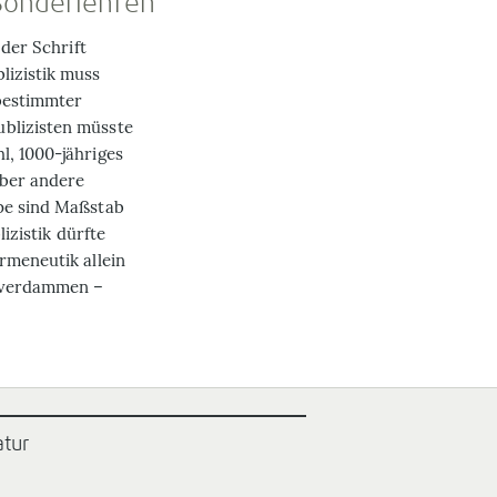
Sonderlehren
 der Schrift
lizistik muss
bestimmter
ublizisten müsste
l, 1000-jähriges
über andere
ppe sind Maßstab
izistik dürfte
rmeneutik allein
h verdammen –
atur