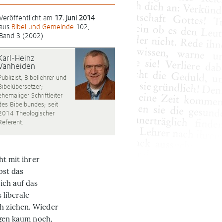
Veröffentlicht am
17. Juni 2014
aus
Bibel und Gemeinde
102,
Band 3 (2002)
Karl-Heinz
Vanheiden
Publizist, Bibellehrer und
Bibelübersetzer;
ehemaliger Schriftleiter
des Bibelbundes; seit
2014 Theologischer
Referent.
ht mit ihrer
bst das
ich auf das
 liberale
h ziehen. Wieder
agen kaum noch,