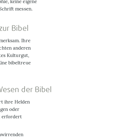
hie, keine eigene
Schrift messen.
zur Bibel
fmerksam. Ihre
öchten anderen
tes Kulturgut,
ine bibeltreue
 Wesen der Bibel
ert ihre Helden
ngen oder
 erfordert
chwirrenden