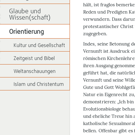
hält, ist fraglos bemerk
Glaube und
Reden und Predigten Kat
Wissen(schaft)
verwundern. Dass darunt
protestantischer Christ
Orientierung
zugegeben.
Indes, seine Betonung d
Kultur und Gesellschaft
Vernunft ist Ausdruck e
römischen Kirchenlehre
Zeitgeist und Bibel
ihren Ausgang genomme
Weltanschauungen
geführt hat, die natürli
Vernunft und seine Will
Islam und Christentum
Gute und Gott Wohlgefä
Natur ein Eigenrecht z
demonstrieren: „Ich bin
Evolutionsbiologe behau
und eheliche Treue hin a
katholische Sexualmoral
bellen. Offenbar gibt e