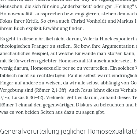
Menschen, die sich für eine „Änderbarkeit“ oder gar „Heilung“ 
Homosexualität aussprechen bzw. engagieren, stehen demnach 
Fokus ihrer Kritik. So etwa auch Christl Vonholdt und Markus 
ihrem Buch explizit Erwähnung finden.
Es geht in diesem Artikel nicht darum, Valeria Hinck exponiert
theologischen Pranger zu stellen. Sie bzw. ihre Argumentation di
anschauliches Beispiel, auf welche Einwände man stoßen kann
mit Befürwortern gelebter Homosexualität auseinandersetzt. E
wenig darum, Homosexuelle per se zu verurteilen. Ein solches V
biblisch nicht zu rechtfertigen. Paulus selbst warnt eindringlic
Finger auf andere zu weisen, da wir alle selbst abhängig von G
Vergebung sind (Römer 2,1-3ff). Auch Jesus lehnt dieses Verhal
7,1-5; Lukas 6,36-42). Vielmehr geht es darum, anhand dieses Te
Römer 1 einmal den gegenwärtigen Diskurs zu beleuchten und 
was es von beiden Seiten aus dazu zu sagen gibt.
Generalverurteilung jeglicher Homosexualität?