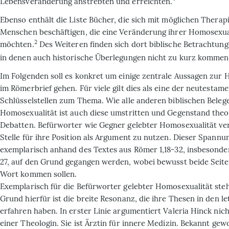
Lebensveränderung anstrebten und erreichten.
Ebenso enthält die Liste Bücher, die sich mit möglichen Therap
Menschen beschäftigen, die eine Veränderung ihrer Homosexua
2
möchten.
Des Weiteren finden sich dort biblische Betrachtu
in denen auch historische Überlegungen nicht zu kurz kommen
Im Folgenden soll es konkret um einige zentrale Aussagen zur 
im Römerbrief gehen. Für viele gilt dies als eine der neutestam
Schlüsselstellen zum Thema. Wie alle anderen biblischen Bele
Homosexualität ist auch diese umstritten und Gegenstand theo
Debatten. Befürworter wie Gegner gelebter Homosexualität ve
Stelle für ihre Position als Argument zu nutzen. Dieser Spannun
exemplarisch anhand des Textes aus Römer 1,18-32, insbesonder
27, auf den Grund gegangen werden, wobei bewusst beide Seite
Wort kommen sollen.
Exemplarisch für die Befürworter gelebter Homosexualität steh
Grund hierfür ist die breite Resonanz, die ihre Thesen in den l
erfahren haben. In erster Linie argumentiert Valeria Hinck nic
einer Theologin. Sie ist Ärztin für innere Medizin. Bekannt gewo