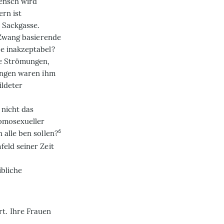
Mensch wird
ern ist
 Sackgasse.
 Zwang basierende
e inakzeptabel?
le Strömungen,
lungen waren ihm
ildeter
 nicht das
homosexueller
6
alle ben sollen?
eld seiner Zeit
ibliche
t. Ihre Frauen