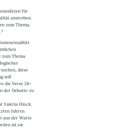
ieansätzen für
lität anstreben
ngen zum Thema,
3
.
Homosexualität
entlichen
ge zum Thema
logischer
rsuchen, diese
g soll
e die Verse 26-
n der Debatte zu
t Valeria Hinck.
etzten Jahren
ht aus der Warte
rden ist sie