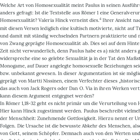
Welche Art von Homosexualität meint Paulus in seinen Ausfüh
anders gefragt: Ist die Textstelle aus Römer 1 eine Generalverur
4
Homosexualität? Valeria Hinck verneint dies.
Ihrer Ansicht na
mit diesen Versen lediglich eine kultisch motivierte, nicht auf 
und damit mit ständig wechselnden Partnern praktizierte und 
von Zwang geprägte Homosexualität ab. Dies sei auf dem Hinte
Zeit nicht verwunderlich, denn Paulus habe es a) nicht anders 
widerspreche eine so gelebte Sexualität ja in der Tat den Maßs
Monogame, auf Dauer angelegte homosexuelle Beziehungen sei
bzw. unbekannt gewesen. In dieser Argumentation ist sie mögl
geprägt von Martti Nissinen, einem Verfechter dieses „historis
das auch von Jack Rogers oder Dan O. Via in ihren Werken ver
kann diesem Argument entgegnet werden?
In Römer 1,18-32 geht es nicht primär um die Verurteilung von
Hier kann Hinck zugestimmt werden. Paulus beschreibt vielme
der Menschheit: Zunehmende Gottlosigkeit. Hierzu nennt er U
Folgen. Die Ursache ist die bewusste Abkehr des Menschen, als
von Gott, seinem Schöpfer. Demnach auch von den Werten und