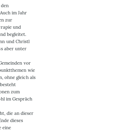
 den
 Auch im Jahr
en zur
erapie und
nd begleitet.
nn und Christl
s aber unter
d Gemeinden vor
npunktthemen wie
, ohne gleich als
 besteht
tionen zum
ohl im Gespräch
ht, die an dieser
Ende dieses
e eine