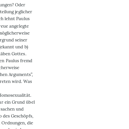
rungen? Oder
teilung jeglicher
ch lehnt Paulus
Treue angelegte
möglicherweise
rgrund seiner
gekannt und b)
täben Gottes.
en Paulus fremd
icherweise
chen Arguments”,
treten wird. Was
 Homosexualität.
hr ein Grund übel
rsachen und
o des Geschöpfs,
 Ordnungen, die