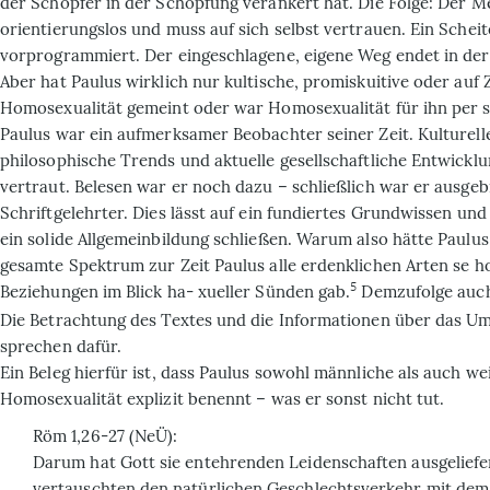
der Schöpfer in der Schöpfung verankert hat. Die Folge: Der 
orientierungslos und muss auf sich selbst vertrauen. Ein Scheit
vorprogrammiert. Der eingeschlagene, eigene Weg endet in der
Aber hat Paulus wirklich nur kultische, promiskuitive oder auf
Homosexualität gemeint oder war Homosexualität für ihn per s
Paulus war ein aufmerksamer Beobachter seiner Zeit. Kulturel
philosophische Trends und aktuelle gesellschaftliche Entwick
vertraut. Belesen war er noch dazu – schließlich war er ausgeb
Schriftgelehrter. Dies lässt auf ein fundiertes Grundwissen und
ein solide Allgemeinbildung schließen. Warum also hätte Paulus
gesamte Spektrum zur Zeit Paulus alle erdenklichen Arten se 
5
Beziehungen im Blick ha- xueller Sünden gab.
Demzufolge auch 
Die Betrachtung des Textes und die Informationen über das Umf
sprechen dafür.
Ein Beleg hierfür ist, dass Paulus sowohl männliche als auch we
Homosexualität explizit benennt – was er sonst nicht tut.
Röm 1,26-27 (NeÜ):
Darum hat Gott sie entehrenden Leidenschaften ausgeliefer
vertauschten den natürlichen Geschlechtsverkehr mit dem