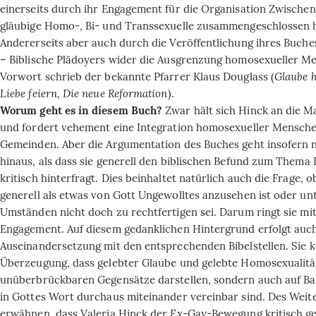
einerseits durch ihr Engagement für die Organisation Zwischen
gläubige Homo-, Bi- und Transsexuelle zusammengeschlossen 
Andererseits aber auch durch die Veröffentlichung ihres Buches 
– Biblische Plädoyers wider die Ausgrenzung homosexueller Me
Vorwort schrieb der bekannte Pfarrer Klaus Douglass (
Glaube h
Liebe feiern, Die neue Reformation
).
Worum geht es in diesem Buch?
Zwar hält sich Hinck an die M
und fordert vehement eine Integration homosexueller Mensche
Gemeinden. Aber die Argumentation des Buches geht insofern 
hinaus, als dass sie generell den biblischen Befund zum Thema
kritisch hinterfragt. Dies beinhaltet natürlich auch die Frage,
generell als etwas von Gott Ungewolltes anzusehen ist oder u
Umständen nicht doch zu rechtfertigen sei. Darum ringt sie m
Engagement. Auf diesem gedanklichen Hintergrund erfolgt auch
Auseinandersetzung mit den entsprechenden Bibelstellen. Sie 
Überzeugung, dass gelebter Glaube und gelebte Homosexualitä
unüberbrückbaren Gegensätze darstellen, sondern auch auf Ba
in Gottes Wort durchaus miteinander vereinbar sind. Des Weite
erwähnen, dass Valeria Hinck der Ex-Gay-Bewegung kritisch g