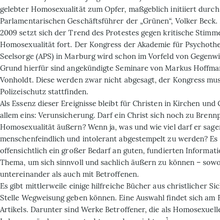
gelebter Homosexualität zum Opfer, maßgeblich initiiert durch
Parlamentarischen Geschäftsführer der „Grünen“, Volker Beck.
2009 setzt sich der Trend des Protestes gegen kritische Stimm
Homosexualität fort. Der Kongress der Akademie für Psychoth
Seelsorge (APS) in Marburg wird schon im Vorfeld von Gegenwi
Grund hierfür sind angekündigte Seminare von Markus Hoffma
Vonholdt. Diese werden zwar nicht abgesagt, der Kongress mus
Polizeischutz stattfinden.
Als Essenz dieser Ereignisse bleibt für Christen in Kirchen un
allem eins: Verunsicherung. Darf ein Christ sich noch zu Bren
Homosexualität äußern? Wenn ja, was und wie viel darf er sagen
menschenfeindlich und intolerant abgestempelt zu werden? Es
offensichtlich ein großer Bedarf an guten, fundierten Informa
Thema, um sich sinnvoll und sachlich äußern zu können – sow
untereinander als auch mit Betroffenen.
Es gibt mittlerweile einige hilfreiche Bücher aus christlicher Sic
Stelle Wegweisung geben können. Eine Auswahl findet sich am 
Artikels. Darunter sind Werke Betroffener, die als Homosexuell
1