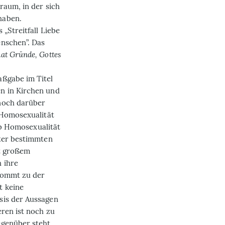
raum, in der sich
haben.
„Streitfall Liebe
nschen”. Das
at Gründe, Gottes
aßgabe im Titel
n in Kirchen und
noch darüber
 Homosexualität
 ob Homosexualität
nter bestimmten
it großem
 ihre
kommt zu der
t keine
sis der Aussagen
ren ist noch zu
egenüber steht.