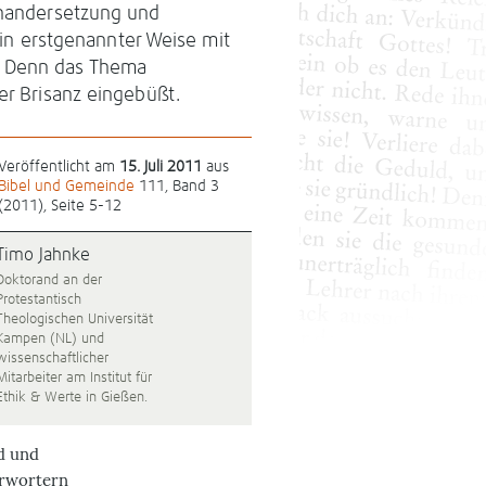
einandersetzung und
h in erstgenannter Weise mit
. Denn das Thema
er Brisanz eingebüßt.
Veröffentlicht am
15. Juli 2011
aus
Bibel und Gemeinde
111, Band 3
(2011), Seite 5-12
Timo Jahnke
Doktorand an der
Protestantisch
Theologischen Universität
Kampen (NL) und
wissenschaftlicher
Mitarbeiter am Institut für
Ethik & Werte in Gießen.
d und
ürwortern