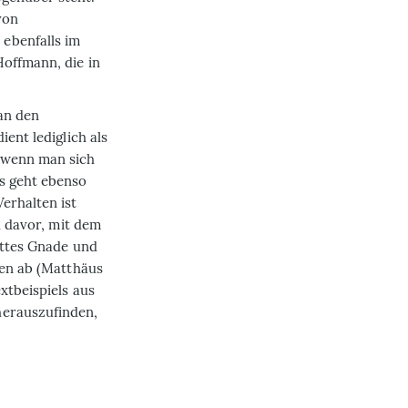
von
ebenfalls im
Hoffmann, die in
 an den
ent lediglich als
, wenn man sich
s geht ebenso
erhalten ist
h davor, mit dem
ottes Gnade und
ten ab (Matthäus
xtbeispiels aus
herauszufinden,