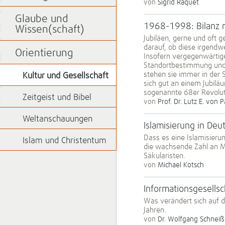
von
Sigrid Raquet
Glaube und
1968-1998: Bilanz n
Wissen(schaft)
Jubiläen, gerne und oft 
darauf, ob diese irgend
Orientierung
Insofern vergegenwärtige
Standortbestimmung und 
stehen sie immer in der 
Kultur und Gesellschaft
sich gut an einem Jubilä
sogenannte 68er Revolut
Zeitgeist und Bibel
von
Prof. Dr. Lutz E. von 
Weltanschauungen
Islamisierung in Deu
Dass es eine Islamisieru
Islam und Christentum
die wachsende Zahl an Mu
Säkularisten.
von
Michael Kotsch
Informationsgesellsc
Was verändert sich auf d
Jahren.
von
Dr. Wolfgang Schneiß