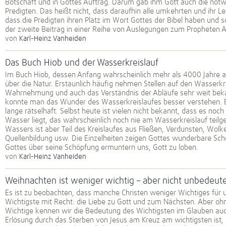
Botschaft und in Gottes Auftrag. Darum gab ihm Gott auch die notw
Predigten. Das heißt nicht, dass daraufhin alle umkehrten und ihr L
dass die Predigten ihren Platz im Wort Gottes der Bibel haben und so
der zweite Beitrag in einer Reihe von Auslegungen zum Propheten A
von
Karl-Heinz Vanheiden
Das Buch Hiob und der Wasserkreislauf
Im Buch Hiob, dessen Anfang wahrscheinlich mehr als 4000 Jahre alt
über die Natur. Erstaunlich häufig nehmen Stellen auf den Wasserkr
Wahrnehmung und auch das Verständnis der Abläufe sehr weit bekan
konnte man das Wunder des Wasserkreislaufes besser verstehen. 
lange rätselhaft. Selbst heute ist vielen nicht bekannt, dass es noch
Wasser liegt, das wahrscheinlich noch nie am Wasserkreislauf teil
Wassers ist aber Teil des Kreislaufes aus Fließen, Verdunsten, Wolk
Quellenbildung usw. Die Einzelheiten zeigen Gottes wunderbare Sc
Gottes über seine Schöpfung ermuntern uns, Gott zu loben.
von
Karl-Heinz Vanheiden
Weihnachten ist weniger wichtig – aber nicht unbedeut
Es ist zu beobachten, dass manche Christen weniger Wichtiges für u
Wichtigste mit Recht: die Liebe zu Gott und zum Nächsten. Aber ohn
Wichtige kennen wir die Bedeutung des Wichtigsten im Glauben auch
Erlösung durch das Sterben von Jesus am Kreuz am wichtigsten ist