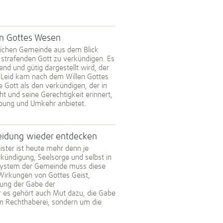
von Gottes Wesen
stlichen Gemeinde aus dem Blick
n strafenden Gott zu verkündigen. Es
end und gütig dargestellt wird, der
as Leid kam nach dem Willen Gottes
 Gott als den verkündigen, der in
 und seine Gerechtigkeit erinnert,
ebung und Umkehr anbietet.
heidung wieder entdecken
ster ist heute mehr denn je
rkündigung, Seelsorge und selbst in
nsystem der Gemeinde muss diese
Wirkungen von Gottes Geist,
bung der Gabe der
r es gehört auch Mut dazu, die Gabe
um Rechthaberei, sondern um die