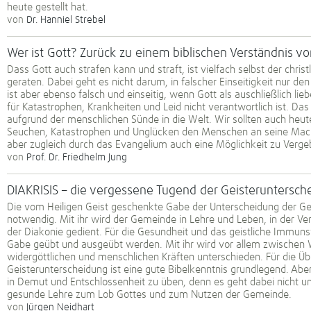
heute gestellt hat.
von
Dr. Hanniel Strebel
Wer ist Gott? Zurück zu einem biblischen Verständnis 
Dass Gott auch strafen kann und straft, ist vielfach selbst der chri
geraten. Dabei geht es nicht darum, in falscher Einseitigkeit nur de
ist aber ebenso falsch und einseitig, wenn Gott als auschließlich lieb
für Katastrophen, Krankheiten und Leid nicht verantwortlich ist. D
aufgrund der menschlichen Sünde in die Welt. Wir sollten auch heute
Seuchen, Katastrophen und Unglücken den Menschen an seine Macht
aber zugleich durch das Evangelium auch eine Möglichkeit zu Verg
von
Prof. Dr. Friedhelm Jung
DIAKRISIS – die vergessene Tugend der Geisteruntersc
Die vom Heiligen Geist geschenkte Gabe der Unterscheidung der Gei
notwendig. Mit ihr wird der Gemeinde in Lehre und Leben, in der Ve
der Diakonie gedient. Für die Gesundheit und das geistliche Immu
Gabe geübt und ausgeübt werden. Mit ihr wird vor allem zwischen 
widergöttlichen und menschlichen Kräften unterschieden. Für die Ü
Geisterunterscheidung ist eine gute Bibelkenntnis grundlegend. Abe
in Demut und Entschlossenheit zu üben, denn es geht dabei nicht 
gesunde Lehre zum Lob Gottes und zum Nutzen der Gemeinde.
von
Jürgen Neidhart