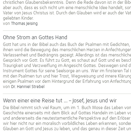
christlichen Glaubensbekenntnis. Denn die Rede davon ist in der Bibe
aber auch, dass es sich nicht um eine menschliche Idee handelt, so
Vater von Jesus Christus ist. Durch den Glauben wird er auch der Vat
geliebten Kinder.
von
Thomas Jeising
Ohne Strom an Gottes Hand
Gott hat uns in der Bibel auch das Buch der Psalmen mit Gedichten
ihnen wird die Bewegung des menschlichen Herzen in Anfechtungen 
Verlassenheit und Bedrängnis gezeigt. Allerdings ist das menschlich
Gespräch vor Gott. Es führt zu Gott, es schaut auf Gott und es besc
Traurigkeit und Verzweiflung im Angesicht Gottes. Deswegen sind 
Instrument Gottes für seine Seelsorge an uns. Wer im finsteren Ta
mit den Psalmen tun und hier Trost, Wegweisung und innere Klärung 
einigen Psalmen vor dem Hintergrund der Erfahrung von Anfechtung
von
Dr. Hanniel Strebel
Wenn einer eine Reise tut … – Josef, Jesus und wir
Die Bibel nimmt sich viel Raum, um im 1. Buch Mose das Leben von 
Geschichte einerseits mit dem Blick auf Gottes Handeln im Leben vo
und andererseits die neutestamentliche Perspektive auf den Erlöse
wir hier nicht nur ein moralisch vorbildliches Leben erkennen, sond
Glauben an Gott und Jesus zu leben, und das genau in dieser Zeit u