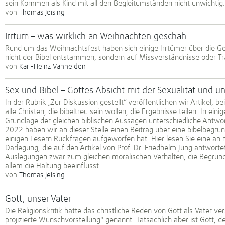
sein Kommen als Kind mit all den Begleitumständen nicht unwichtig.
von
Thomas Jeising
Irrtum – was wirklich an Weihnachten geschah
Rund um das Weihnachtsfest haben sich einige Irrtümer über die Geb
nicht der Bibel entstammen, sondern auf Missverständnisse oder T
von
Karl-Heinz Vanheiden
Sex und Bibel – Gottes Absicht mit der Sexualität und u
In der Rubrik „Zur Diskussion gestellt“ veröffentlichen wir Artikel, b
alle Christen, die bibeltreu sein wollen, die Ergebnisse teilen. In ei
Grundlage der gleichen biblischen Aussagen unterschiedliche Antwo
2022 haben wir an dieser Stelle einen Beitrag über eine bibelbegrün
einigen Lesern Rückfragen aufgeworfen hat. Hier lesen Sie eine a
Darlegung, die auf den Artikel von Prof. Dr. Friedhelm Jung antworte
Auslegungen zwar zum gleichen moralischen Verhalten, die Begrün
allem die Haltung beeinflusst.
von
Thomas Jeising
Gott, unser Vater
Die Religionskritik hatte das christliche Reden von Gott als Vater v
projizierte Wunschvorstellung" genannt. Tatsächlich aber ist Gott, d