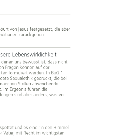
urt von Jesus festgesetzt, die aber
raditionen zurückgehen
nsere Lebenswirklichkeit
ei denen uns bewusst ist, dass nicht
nigen Fragen können auf der
rten formuliert werden. In BuG 1-
dete Sexualethik gedruckt, die bei
n manchen Stellen abweichende
t. Im Ergebnis führen die
dungen sind aber anders, was vor
erspottet und es eine "in den Himmel
er Vater, mit Recht im wichtigsten