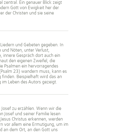
l zentral. Ein genauer Blick zeigt
ndern Gott von Ewigkeit her der
er der Christen und sie seine
, Liedern und Gebeten gegeben. In
und Nöten, unter Verlust,
e, innere Gespräch dort auch ein
haut den eigenen Zweifel, die
die Psalmen ein hervorragendes
l (Psalm 23) wandern muss, kann es
finden. Beispielhaft wird das an
 im Leben des Autors gezeigt.
Josef zu erzählen. Wenn wir die
n Josef und seiner Familie lesen
r Jesus Christus erkennen, werden
ern vor allem eine Ermutigung, um im
nd an dem Ort, an den Gott uns